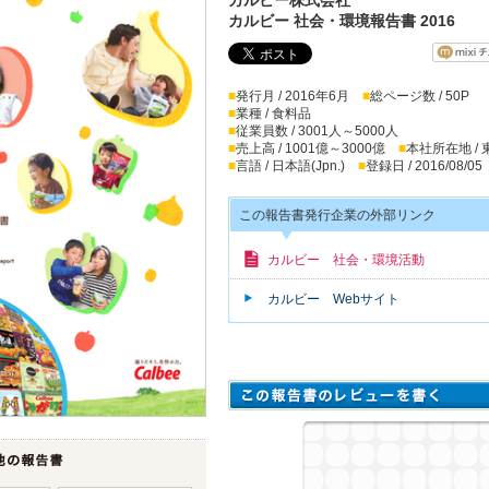
カルビー 社会・環境報告書 2016
■
発行月 / 2016年6月
■
総ページ数 / 50P
■
業種 / 食料品
■
従業員数 / 3001人～5000人
■
売上高 / 1001億～3000億
■
本社所在地 /
■
言語 / 日本語(Jpn.)
■
登録日 / 2016/08/05
この報告書発行企業の外部リンク
カルビー 社会・環境活動
カルビー Webサイト