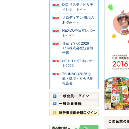
DIC サステナビリテ
ィレポート2026
メロディアン 環境の
あゆみ2026
NEXCO中日本レポー
ト2026
This is YKK 2026
YKK株式会社統合報
告書
NEXCO中日本レポー
ト2025
TSUNAGU2026 生
協・環境・社会活動
報告書