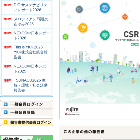
DIC サステナビリテ
ィレポート2026
メロディアン 環境の
あゆみ2026
NEXCO中日本レポー
ト2026
This is YKK 2026
YKK株式会社統合報
告書
NEXCO中日本レポー
ト2025
TSUNAGU2026 生
協・環境・社会活動
報告書