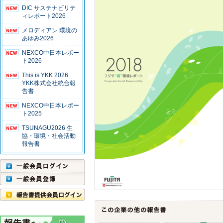
DIC サステナビリテ
ィレポート2026
メロディアン 環境の
あゆみ2026
NEXCO中日本レポー
ト2026
This is YKK 2026
YKK株式会社統合報
告書
NEXCO中日本レポー
ト2025
TSUNAGU2026 生
協・環境・社会活動
報告書