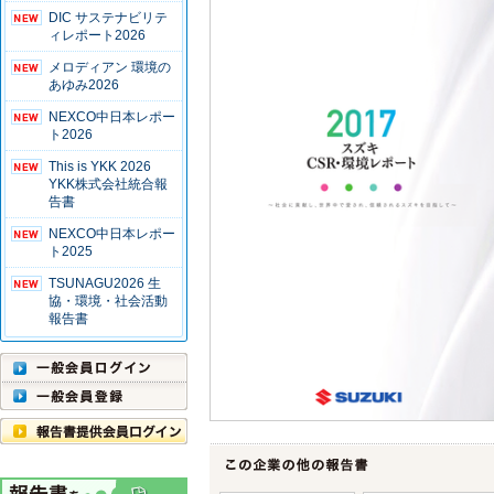
DIC サステナビリテ
ィレポート2026
メロディアン 環境の
あゆみ2026
NEXCO中日本レポー
ト2026
This is YKK 2026
YKK株式会社統合報
告書
NEXCO中日本レポー
ト2025
TSUNAGU2026 生
協・環境・社会活動
報告書