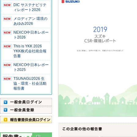
DIC サステナビリテ
ィレポート2026
メロディアン 環境の
あゆみ2026
NEXCO中日本レポー
ト2026
This is YKK 2026
YKK株式会社統合報
告書
NEXCO中日本レポー
ト2025
TSUNAGU2026 生
協・環境・社会活動
報告書