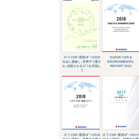
ｽｽﾞｷ CSR･環境ﾚﾎﾟｰﾄ2020
SUZUKI CSR &
社会に貢献し､世界中で愛さ
ENVIRONMENTAL
れ､信頼されるｽｽﾞｷを目指し
REPORT 2018
て
ｽｽﾞｷ CSR･環境ﾚﾎﾟｰﾄ2018
ｽｽﾞｷ CSR･環境ﾚﾎﾟｰﾄ201