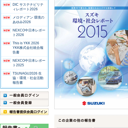
DIC サステナビリテ
ィレポート2026
メロディアン 環境の
あゆみ2026
NEXCO中日本レポー
ト2026
This is YKK 2026
YKK株式会社統合報
告書
NEXCO中日本レポー
ト2025
TSUNAGU2026 生
協・環境・社会活動
報告書