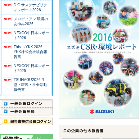
DIC サステナビリテ
ィレポート2026
メロディアン 環境の
あゆみ2026
NEXCO中日本レポー
ト2026
This is YKK 2026
YKK株式会社統合報
告書
NEXCO中日本レポー
ト2025
TSUNAGU2026 生
協・環境・社会活動
報告書